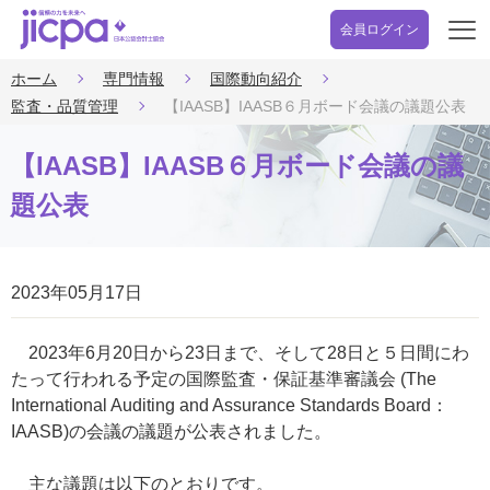
会員ログイン
開
く
ホーム
専門情報
国際動向紹介
監査・品質管理
【IAASB】IAASB６月ボード会議の議題公表
【IAASB】IAASB６月ボード会議の議
題公表
2023年05月17日
2023年6月20日から23日まで、そして28日と５日間にわ
たって行われる予定の国際監査・保証基準審議会 (The
International Auditing and Assurance Standards Board：
IAASB)の会議の議題が公表されました。
主な議題は以下のとおりです。