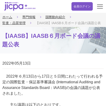
会員ログイン
開
く
ホーム
専門情報
国際動向紹介
監査・品質管理
【IAASB】IAASB６月ボード会議の議題公表
【IAASB】IAASB６月ボード会議の議
題公表
2022年05月13日
2022年６月13日から17日と５日間にわたって行われる予
定の国際監査・保証基準審議会 (International Auditing and
Assurance Standards Board：IAASB)の会議の議題が公表
されました。
主な議題は以下のとおりです。