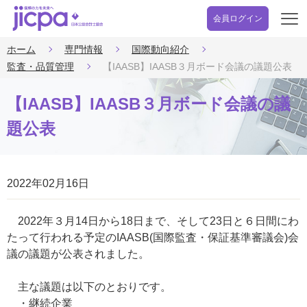
会員ログイン
開
く
ホーム
専門情報
国際動向紹介
監査・品質管理
【IAASB】IAASB３月ボード会議の議題公表
【IAASB】IAASB３月ボード会議の議
題公表
2022年02月16日
2022年３月14日から18日まで、そして23日と６日間にわ
たって行われる予定のIAASB(国際監査・保証基準審議会)会
議の議題が公表されました。
主な議題は以下のとおりです。
・継続企業