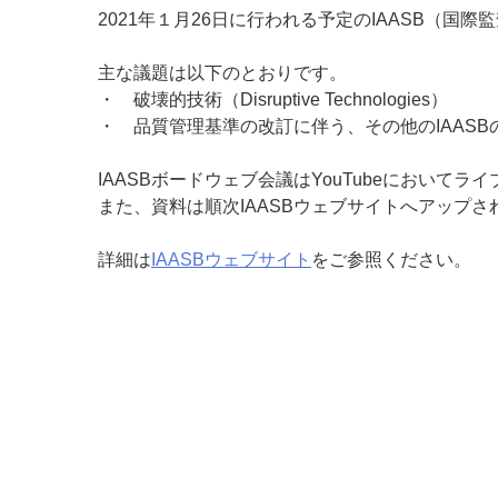
2021年１月26日に行われる予定のIAASB（国
主な議題は以下のとおりです。
・ 破壊的技術（Disruptive Technologies）
・ 品質管理基準の改訂に伴う、その他のIAASB
IAASBボードウェブ会議はYouTubeにおいてラ
また、資料は順次IAASBウェブサイトへアップさ
詳細は
IAASBウェブサイト
をご参照ください。