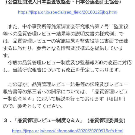
（公益社団法人日本監査役協会・日本公認会計士協会）
https://jicpa.or.jp/specialized_field/20180125jbq.html
また、中小事務所等施策調査会研究報告第７号「監査役
等への品質管理レビュー結果等の説明文書の様式例」で
は、品質管理レビューの実施結果を監査役等に書面で伝達
するに当たり、参考となる情報及び様式を提供していま
す。
今般の品質管理レビュー制度及び監基報260の改正に対応
し、当該研究報告についても改正を予定しております。
このほか、品質管理レビュー結果等の伝達及びレビュー
報告書等の第三者への開示については、「品質管理レビュ
ー制度Ｑ＆Ａ」において解説を行っております（項目Ⅲ）
ので、参考としてください。
３．「品質管理レビュー制度Ｑ＆Ａ」（品質管理委員会）
https://jicpa.or.jp/news/information/2020/20200915cfh.html