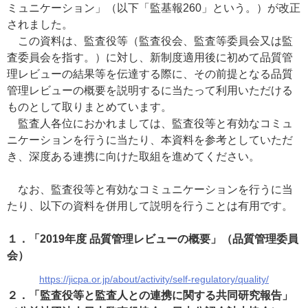
ミュニケーション」（以下「監基報260」という。）が改正
されました。
この資料は、監査役等（監査役会、監査等委員会又は監
査委員会を指す。）に対し、新制度適用後に初めて品質管
理レビューの結果等を伝達する際に、その前提となる品質
管理レビューの概要を説明するに当たって利用いただける
ものとして取りまとめています。
監査人各位におかれましては、監査役等と有効なコミュ
ニケーションを行うに当たり、本資料を参考としていただ
き、深度ある連携に向けた取組を進めてください。
なお、監査役等と有効なコミュニケーションを行うに当
たり、以下の資料を併用して説明を行うことは有用です。
１．「2019年度 品質管理レビューの概要」（品質管理委員
会）
https://jicpa.or.jp/about/activity/self-regulatory/quality/
２．「監査役等と監査人との連携に関する共同研究報告」