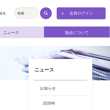
会員ログイン
絡先
検
索
ニュース
協会について
ニュース
お知らせ
2026年