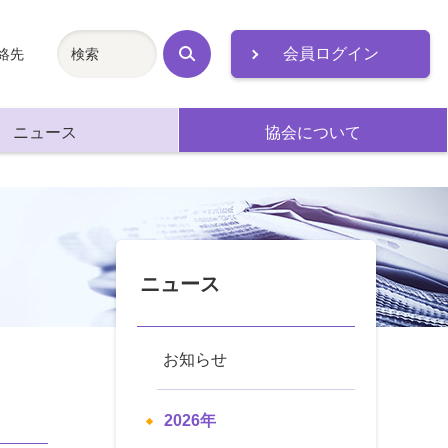
会員ログイン
絡先
検
索
ニュース
協会について
ニュース
お知らせ
2026年