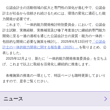
公認会計士の活動領域の拡大と専門性の深化が進む中で、公認会
計士が社会から信頼され続けるためには、環境の変化に適応した能
力開発が必要です。
これまで、「一体的能力開発検討特別委員会」において、公認会
計士試験、実務経験、実務補習及び修了考査並びに継続的専門能力
開発に至る一連の過程を通じた公認会計士の資質・能力の一体的・
包括的な開発に必要な施策を検討し、2025年6月13日付で
「公認会
計士の一体的能力開発に関する報告書（2025）」
を取りまとめ、公
表しました。
2025年12月より、新たに「一体的能力開発推進委員会」を立ち上
げ、これまで以上に取組を活発化し継続的に推進します。
各種施策の推進の一環として、特設ページも随時更新してまいり
ますので、是非ご覧ください。
ニュース