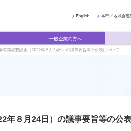
English
本部／地域会連
一般企業の方へ
会有識者懇談会（2022年８月24日）の議事要旨等の公表について
22年８月24日）の議事要旨等の公