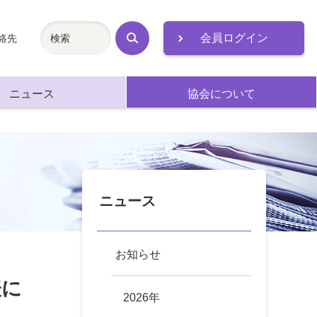
会員ログイン
絡先
検
索
ニュース
協会について
ニュース
お知らせ
表に
2026年