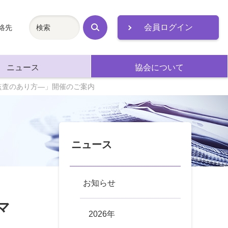
会員ログイン
絡先
検
索
ニュース
協会について
監査のあり方―」開催のご案内
ニュース
お知らせ
マ
2026年