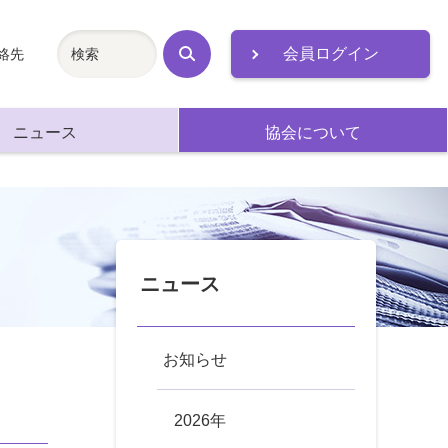
会員ログイン
絡先
検
索
ニュース
協会について
ニュース
お知らせ
2026年