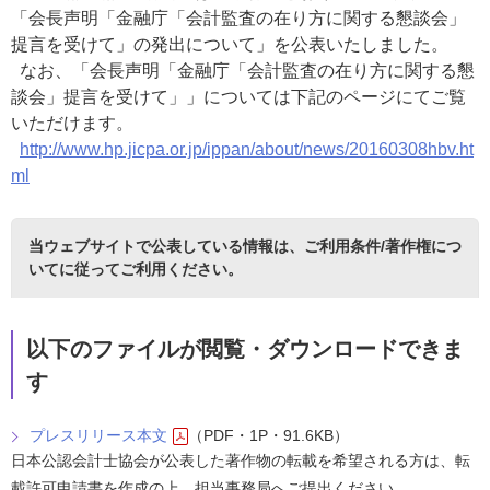
「会長声明「金融庁「会計監査の在り方に関する懇談会」
提言を受けて」の発出について」を公表いたしました。
なお、「会長声明「金融庁「会計監査の在り方に関する懇
談会」提言を受けて」」については下記のページにてご覧
いただけます。
http://www.hp.jicpa.or.jp/ippan/about/news/20160308hbv.ht
ml
当ウェブサイトで公表している情報は、
ご利用条件/著作権につ
いて
に従ってご利用ください。
以下のファイルが閲覧・ダウンロードできま
す
プレスリリース本文
（PDF・1P・91.6KB）
日本公認会計士協会が公表した著作物の転載を希望される方は、転
載許可申請書を作成の上、担当事務局へご提出ください。