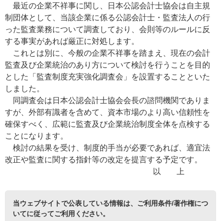
最近の企業不祥事に関し、日本公認会計士協会は自主規
制団体として、当該企業に係る公認会計士・監査法人の行
った監査業務について調査しており、会則等のルールに反
する事実があれば厳正に対処します。
これとは別に、今般の企業不祥事を踏まえ、現在の会計
監査及び企業統治のあり方について検討を行うことを目的
とした「監査制度充実強化調査会」を設置することといた
しました。
同調査会は日本公認会計士協会会長の諮問機関でありま
すが、外部有識者を含めて、資本市場のより高い信頼性を
確保すべく、広範に監査及び企業統治制度全体を点検する
ことになります。
検討の結果を受け、制度的手当が必要であれば、適宜法
改正や監査に関する指針等の改定を提言する予定です。
以 上
当ウェブサイトで公表している情報は、
ご利用条件/著作権につ
いて
に従ってご利用ください。