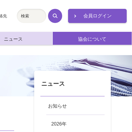
会員ログイン
絡先
検
索
ニュース
協会について
ニュース
お知らせ
2026年