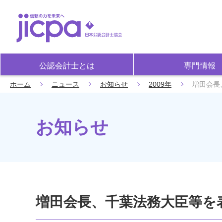
公認会計士とは
専門情報
ホーム
ニュース
お知らせ
2009年
増田会長
お知らせ
増田会長、千葉法務大臣等を