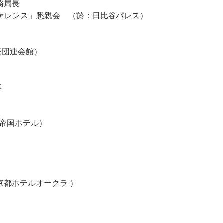
務局長
ンファレンス」懇親会 （於：日比谷パレス）
経団連会館）
事
於：帝国ホテル）
：京都ホテルオークラ ）