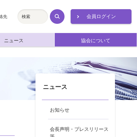
会員ログイン
絡先
検
索
ニュース
協会について
ニュース
お知らせ
会長声明・プレスリリース
等