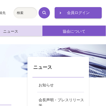
会員ログイン
絡先
検
索
ニュース
協会について
ニュース
お知らせ
会長声明・プレスリリース
等