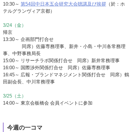
10:30～
第54回中日本五会研究大会聴講及び挨拶
（於：ホ
テルグランヴィア京都）
3/24（金）
帰京
13:30～ 企画部門打合せ
同席）佐藤専務理事、新井・小島・中川各常務理
事、中野事務局長
15:00～ リサーチラボ関係打合せ 同席）新井常務理事
16:00～ 国際渉外関係打合せ 同席）佐藤専務理事
16:45～ 広報・ブランドマネジメント関係打合せ 同席）鶴
田副会長、中川常務理事
3/25（土）
14:00～ 東京会板橋会 会員イベントに参加
今週の一コマ