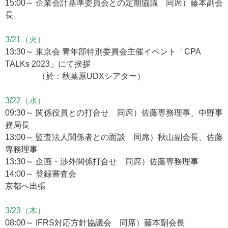
15:00～ 企業会計基準委員会との定期協議 同席）藤本副会
長
3/21（火）
13:30～ 東京会 青年部特別委員会主催イベント「CPA
TALKs 2023」にて挨拶
（於：秋葉原UDXシアター）
3/22（水）
09:30～ 関係役員との打合せ 同席）佐藤専務理事、中野事
務局長
13:00～ 監査法人関係者との面談 同席）秋山副会長、佐藤
専務理事
13:30～ 企画・渉外関係打合せ 同席）佐藤専務理事
14:00～ 登録審査会
京都へ出張
3/23（木）
08:00～ IFRS対応方針協議会 同席）藤本副会長