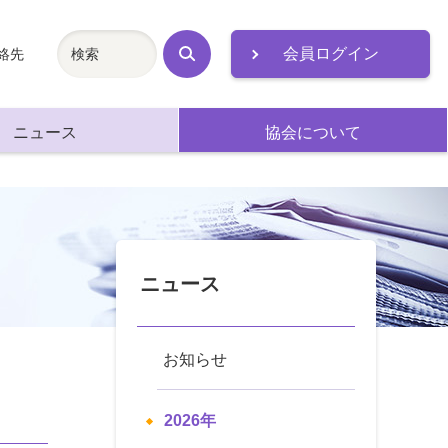
会員ログイン
絡先
検
索
ニュース
協会について
ニュース
お知らせ
2026年