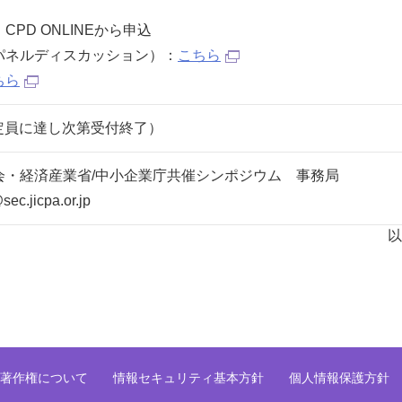
PD ONLINEから申込
パネルディスカッション）：
こちら
ちら
日（定員に達し次第受付終了）
会・経済産業省/中小企業庁共催シンポジウム 事務局
ec.jicpa.or.jp
著作権について
情報セキュリティ基本方針
個人情報保護方針