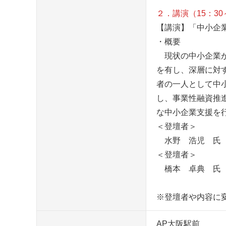
２．講演（15：30
【講演】「中小企
・概要
現状の中小企業が
を有し、深層に対
者の一人として中
し、事業性融資推
な中小企業支援を
＜登壇者＞
水野 浩児 氏（
＜登壇者＞
橋本 卓典 氏（
※登壇者や内容に
AP大阪駅前