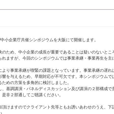
）
省/中小企業庁共催シンポジウムを大阪にて開催します。
のため、中小企業の成長が重要であることは疑いのないとこ
られますが、今回のシンポジウムでは事業承継・事業再生を主
より事業承継が喫緊の課題となっています。事業承継の遅れ
影響を与えるため、早期対応が不可欠です。本シンポジウムで
るための方策を多角的に検討しました。
、基調講演・パネルディスカッション及び講演の２部構成で
、是非２部通してご聴講ください。
加頂けますのでクライアント先等ともお誘いあわせのうえ、下
い。