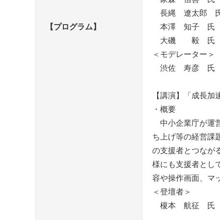
長縄 遼太郎 氏
【プログラム】
本澤 知子 氏（
大磯 毅 氏（日
＜モデレーター＞
渋佐 寿彦 氏（
【講演】「成長加
・概要
中小企業庁が運営
ち上げ等の経営課
の支援者とつなが
様にも支援者とし
容や操作画面、マ
＜登壇者＞
榎本 航征 氏（