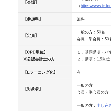
【会場】
（
https://www.tc-f
【参加料】
無料
一般の方：50名
【定員】
会員・準会員：50
【CPD単位】
１．基調講演・パ
※公認会計士の方
２．講演：1.5単位
【Eラーニング化】
有
一般の方
【対象者】
会員・準会員の方
一般の方：
申し込