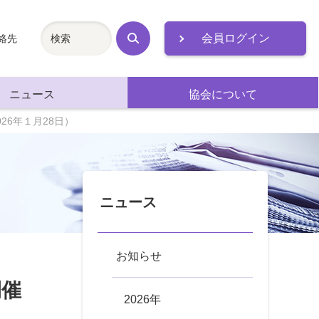
会員ログイン
絡先
検
索
ニュース
協会について
6年１月28日）
ニュース
お知らせ
開催
2026年