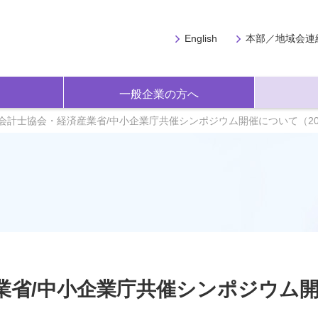
English
本部／地域会連
一般企業の方へ
会計士協会・経済産業省/中小企業庁共催シンポジウム開催について（202
業省/中小企業庁共催シンポジウム