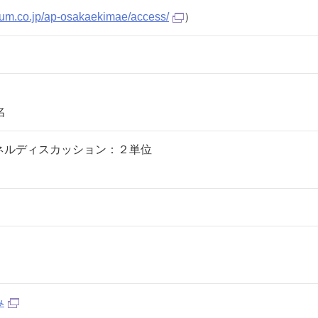
orum.co.jp/ap-osakaekimae/access/
）
名
ネルディスカッション：２単位
み