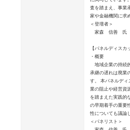
査を踏まえ、事業
家や金融機関に求
＜登壇者＞
家森 信善 氏（
【パネルディスカ
・概要
地域企業の持続的
承継の遅れは廃業
す。 本パネルデ
業の阻止や経営資
を踏まえた実践的
の早期着手の重要
性についても議論
＜パネリスト＞
家森 信善
氏