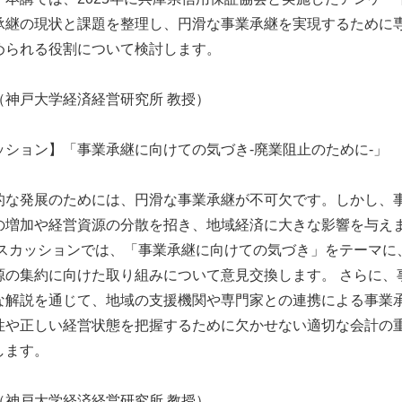
承継の現状と課題を整理し、円滑な事業承継を実現するために
められる役割について検討します。
神戸大学経済経営研究所 教授）
ッション】「事業承継に向けての気づき-廃業阻止のために-」
な発展のためには、円滑な事業承継が不可欠です。しかし、
の増加や経営資源の分散を招き、地域経済に大きな影響を与え
ィスカッションでは、「事業承継に向けての気づき」をテーマに
源の集約に向けた取り組みについて意見交換します。 さらに、
な解説を通じて、地域の支援機関や専門家との連携による事業
性や正しい経営状態を把握するために欠かせない適切な会計の
します。
（
神戸大学経済経営研究所 教授
）