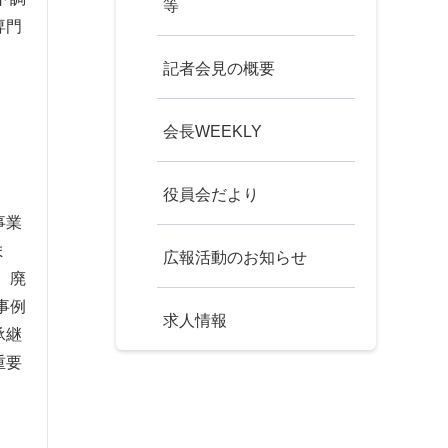
等
専門
記者会見の概要
会長WEEKLY
役員会だより
事業
ま
広報活動のお知らせ
、廃
事例
求人情報
承継
重要