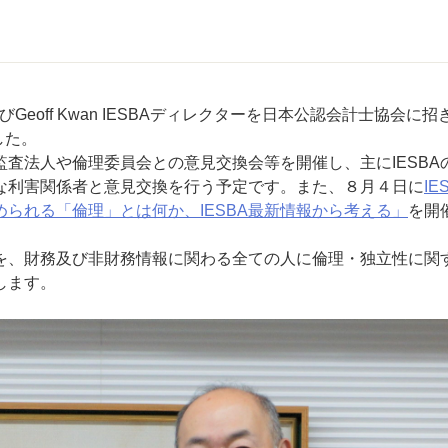
BA議長及びGeoff Kwan IESBAディレクターを日本公認会計士協会に
した。
査法人や倫理委員会との意見交換会等を開催し、主にIESBA
な利害関係者と意見交換を行う予定です。また、８月４日に
IE
られる「倫理」とは何か、IESBA最新情報から考える」
を開
、財務及び非財務情報に関わる全ての人に倫理・独立性に関
します。