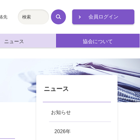
会員ログイン
絡先
検
索
ニュース
協会について
ニュース
お知らせ
2026年