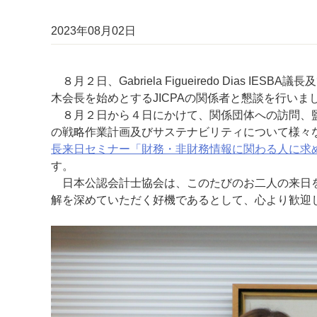
2023年08月02日
８月２日、Gabriela Figueiredo Dias IES
木会長を始めとするJICPAの関係者と懇談を行いま
８月２日から４日にかけて、関係団体への訪問、監
の戦略作業計画及びサステナビリティについて様々
長来日セミナー「財務・非財務情報に関わる人に求め
す。
日本公認会計士協会は、このたびのお二人の来日を
解を深めていただく好機であるとして、心より歓迎