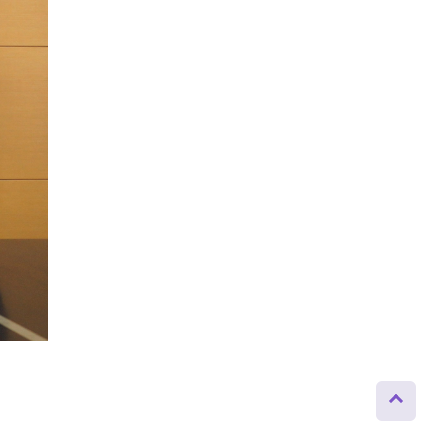
ページト
ップへ