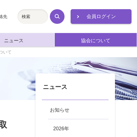
会員ログイン
絡先
検
索
ニュース
協会について
ついて
ニュース
お知らせ
取
2026年