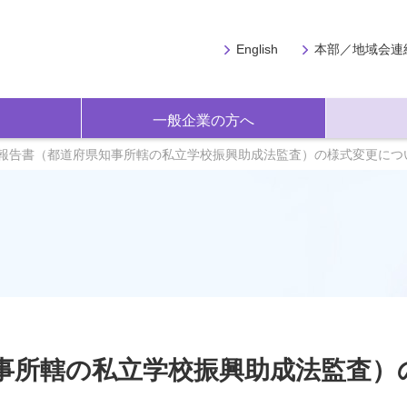
English
本部／地域会連
一般企業の方へ
報告書（都道府県知事所轄の私立学校振興助成法監査）の様式変更につ
事所轄の私立学校振興助成法監査）