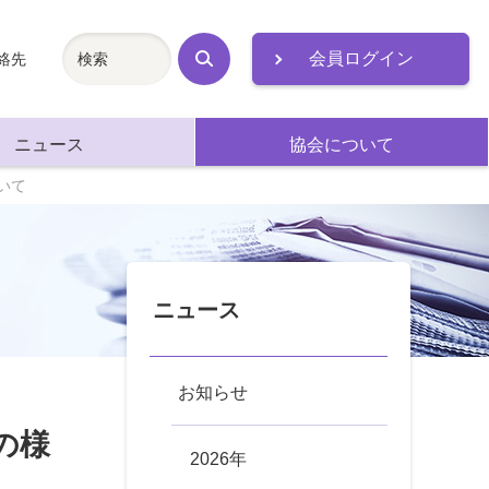
会員ログイン
絡先
検
索
ニュース
協会について
いて
ニュース
お知らせ
の様
2026年