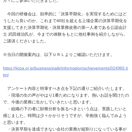
方々にご参加いただきました。
今回の研修会は、効率的に「決算早期化」を実現するためにはど
うしたら良いのか、これまで40社を超える上場企業の決算早期化を
支援してきた決算早期化・決算業務改善の第一人者である公認会計
士 武田雄治氏が、今までの体験をもとに他社事例を紹介しながら、
ご講演くださいました。
※当日の開催案内は、以下ＵＲＬよりご確認いただけます。
https://jicpa.or.jp/business/paib/information/achievements/024965.h
tml
アンケート内容と特筆すべき点を下記の通りご紹介いたします。
・現場の生の声がやはり1番ためになります。熱いお話を聞けたの
で、今後の業務に生かしていきたいと思います。
・組織の下の者に財務分析を振るべきという点は、実践したいと
感じました。時間は少々かかりそうですが、辛抱強く臨んでみよう
と思います。
・決算早期を達成できない会社の業務が縦割りになっている事が