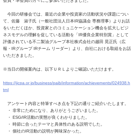
会員・準会員の方々にご参加いただきました。
今回の研修会では、最近の企業や投資家の活動状況や課題につい
て、佐藤 淑子氏（一般社団法人日本IR協議会 専務理事）よりお話
をいただくほか、投資家とのコミュニケーション機会を拡大しビジ
ネスモデルの理解を促している活動を「IR優良企業特別賞」として
評価されている不二製油グループ本社株式会社の越田 晃正氏（広
報・IRグループ IRチーム リーダー）より、自社における取組をお話
いただきました。
※当日の開催案内は、以下ＵＲＬよりご確認いただけます。
https://jicpa.or.jp/business/paib/information/achievements/024938.h
tml
アンケート内容と特筆すべき点を下記の通りご紹介いたします。
・ 非常にためになり、ありがとうございました。
・ ESG/IR活動の実態が良くわかりました。
・ 時節に合ったテーマと具体性のある説明でした。
・ 個社のIR活動の説明が興味深かった。