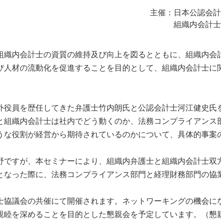
主催：日本公認会計
組織内会計士
織内会計士の資質の維持及び向上を図るとともに、組織内会
び人材の流動化を促進することを目的として、組織内会計士に
役員を歴任してきた弁護士竹内朗氏と公認会計士河江健史氏
と組織内会計士は社内でどう動くのか、法務コンプライアンス
うな役割が経営から期待されているのかについて、具体的事案
ですが、本セミナーにより、組織内弁護士と組織内会計士双
となった際に、法務コンプライアンス部門と経理財務部門の協
。
協議会の共催にて開催されます。ネットワーキングの機会に
親睦を深めることを目的とした懇親会を予定しています。（懇