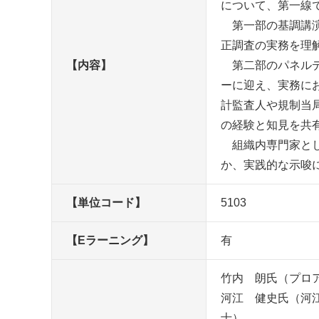
について、第一線
第一部の基調講演
正調査の実務を理
【内容】
第二部のパネルデ
ーに迎え、実務に
計監査人や規制当
の経験と知見を共
組織内専門家とし
か、実践的な示唆
【単位コード】
5103
【Eラーニング】
有
竹内 朗氏（プロ
河江 健史氏（河
士）