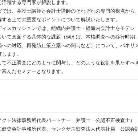
で活躍する専門家が解説します。
では、弁護士講師と会計士講師のそれぞれの専門的視点から
解する上での重要なポイントについて解説いたします。
ィスカッションでは、組織内弁護士・組織内会計士をモデレ
おいて直面する具体的な課題（例えば、本格調査への移行時期
局への対応、再発防止策立案への関与など）について、パネリ
有します。
て不正調査にどのように関与し、どのような役割を果たすべ
に富んだセミナーとなります。
アクト法律事務所代表パートナー 弁護士・公認不正検査士）
江健史会計事務所代表、センクサス監査法人代表社員 公認会