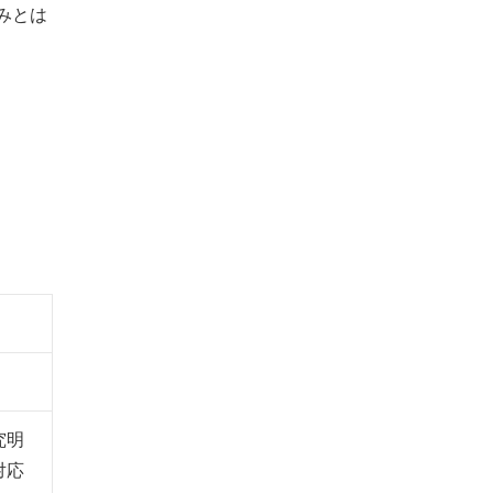
みとは
究明
対応