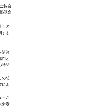
士協会
協議会
計士の
関する
を講師
部門と
の時間
方の想
業によ
なるこ
親会場