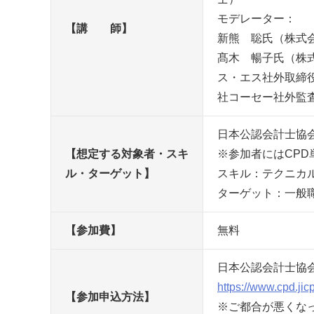
モデレーター：
【講 師】
新熊 聡氏（株式
髙木 暢子氏（株式会
ス・エス社外取締
社コーセー社外監
日本公認会計士協
【想定する対象者・スキ
※参加者にはCPD
ル・ターゲット】
スキル：テクニ
ターゲット：一般
【参加費】
無料
日本公認会計士協会C
https://www.cpd.ji
【参加申込方法】
※ご都合が悪くなっ