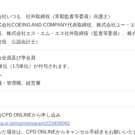
会社いつも 社外取締役（常勤監査等委員）弁護士）
社COEING AND COMPANY代表取締役、株式会社ユー・エ
役、株式会社エス・エム・エス社外取締役（監査等委員）、株
査役 公認会計士）
会会員及び準会員
単位（1.5単位）が付与されます。
カル
職・管理職、経営層
PD ONLINEから申し込み
cpa.or.jp/main/program/223406060
た場合は、CPD ONLINEからキャンセル手続きをお願いいた