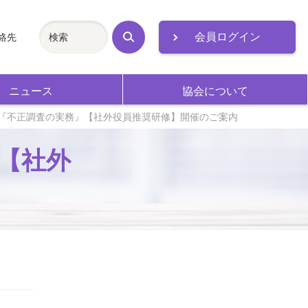
会員ログイン
絡先
検
索
ニュース
協会について
研修会『不正調査の実務』【社外役員推奨研修】開催のご案内
』【社外