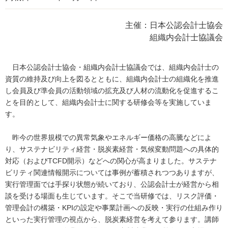
主催：日本公認会計士協会
組織内会計士協議会
日本公認会計士協会・組織内会計士協議会では、組織内会計士の
資質の維持及び向上を図るとともに、組織内会計士の組織化を推進
し会員及び準会員の活動領域の拡充及び人材の流動化を促進するこ
とを目的として、組織内会計士に関する研修会等を実施していま
す。
昨今の世界規模での異常気象やエネルギー価格の高騰などによ
り、サステナビリティ経営・脱炭素経営・気候変動問題への具体的
対応（およびTCFD開示）などへの関心が高まりました。サステナ
ビリティ関連情報開示については事例が蓄積されつつありますが、
実行管理面では手探り状態が続いており、公認会計士が経営から相
談を受ける場面も生じています。そこで当研修では、リスク評価・
管理会計の構築・KPIの設定や事業計画への反映・実行の仕組み作り
といった実行管理の視点から、脱炭素経営を考えて参ります。講師