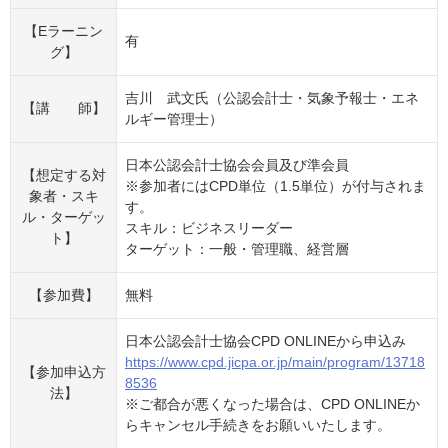
【Eラーニン
有
グ】
吉川 武文氏（公認会計士・気象予報士・エネ
【講 師】
ルギー管理士）
日本公認会計士協会会員及び準会員
【想定する対
※参加者にはCPD単位（1.5単位）が付与されま
象者・スキ
す。
ル・ターゲッ
スキル：ビジネスリーダー
ト】
ターゲット：一般・管理職、経営層
【参加費】
無料
日本公認会計士協会CPD ONLINEから申込み
https://www.cpd.jicpa.or.jp/main/program/13718
【参加申込方
8536
法】
※ご都合が悪くなった場合は、CPD ONLINEか
らキャンセル手続きをお願いいたします。