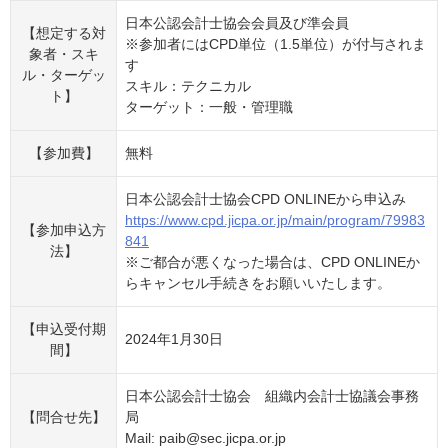
日本公認会計士協会会員及び準会員
【想定する対
※参加者にはCPD単位（1.5単位）が付与されま
象者・スキ
す
ル・ターゲッ
スキル：テクニカル
ト】
ターゲット：一般・管理職
【参加費】
無料
日本公認会計士協会CPD ONLINEから申込み
https://www.cpd.jicpa.or.jp/main/program/79983
【参加申込方
841
法】
※ご都合が悪くなった場合は、CPD ONLINEか
らキャンセル手続きをお願いいたします。
【申込受付期
2024年1月30日
間】
日本公認会計士協会 組織内会計士協議会事務
【問合せ先】
局
Mail: paib@sec.jicpa.or.jp