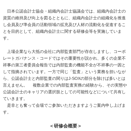
日本公認会計士協会・組織内会計士協議会では、組織内会計士の
資質の維持及び向上を図るとともに、組織内会計士の組織化を推進
し会員及び準会員の活動領域の拡充及び人材の流動化を促進するこ
とを目的として、組織内会計士に関する研修会等を実施していま
す。
上場企業なら大抵の会社に内部監査部門が存在しますし、コーポ
レートガバナンス・コードではその重要性が説かれ、多くの企業不
祥事の第三者委員会報告では内部監査の機能不全が不祥事の一因と
して指摘されています。一方で同じ「監査」という業務を担いなが
ら、公認会計士と内部監査の関りはJ-SOXの部分を除けば多いとは
言えません。 複数企業での内部監査実務の経験から、その実態や
公認会計士のキャリアの選択肢としての可能性などについて共有し
ていきます。
是非とも奮って会場でご参加いただきますようご案内申し上げま
す。
＜研修会概要＞