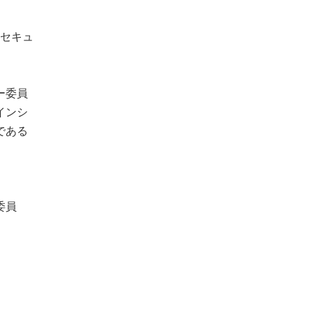
報セキュ
ー委員
インシ
である
委員