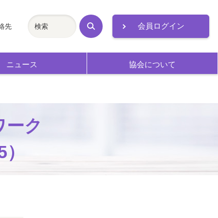
会員ログイン
絡先
検
索
ニュース
協会について
ワーク
5）