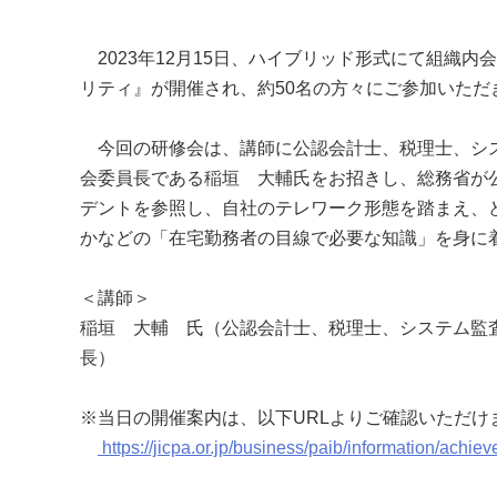
2023年12月15日、ハイブリッド形式にて組織
リティ』が開催され、約50名の方々にご参加いただ
今回の研修会は、講師に公認会計士、税理士、シス
会委員長である稲垣 大輔氏をお招きし、総務省が
デントを参照し、自社のテレワーク形態を踏まえ、
かなどの「在宅勤務者の目線で必要な知識」を身に
＜講師＞
稲垣 大輔 氏（公認会計士、税理士、システム監
長）
※当日の開催案内は、以下URLよりご確認いただけ
https://jicpa.or.jp/business/paib/information/achi