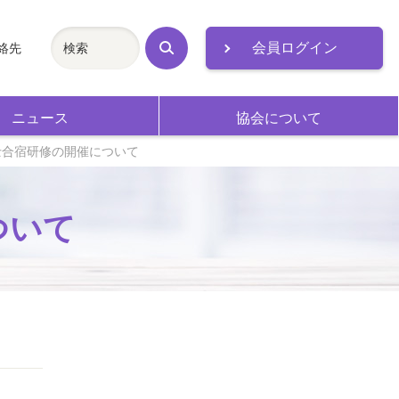
会員ログイン
絡先
検
索
ニュース
協会について
会計士合宿研修の開催について
ついて