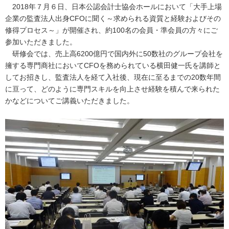
2018年７月６日、日本公認会計士協会ホールにおいて「大手上場
企業の監査法人出身CFOに聞く～求められる資質と経験およびその
修得プロセス～」が開催され、約100名の会員・準会員の方々にご
参加いただきました。
研修会では、売上高6200億円で国内外に50数社のグループ会社を
擁する専門商社においてCFOを務められている横田健一氏を講師と
してお招きし、監査法人を経て入社後、現在に至るまでの20数年間
に亘って、どのように専門スキルを向上させ経験を積んで来られた
かなどについてご講義いただきました。