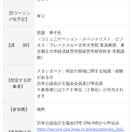
【Eラーニン
有り
グ化予定】
照屋 華子氏
（コミュニケーション・スペシャリスト、ビジ
【講 師】
ネス・ブレークスルー大学大学院 客員教授、東
京都立大学経済経営学部経営学研究科非 常勤講
師）
スタンダード：特定の領域に関する知識・経験
がある方
【想定する対
日本公認会計士協会会員及び準会員
象者】
※参加者にはＣＰＥ単位（２単位）が付与され
ます
【参加費】
無料
日本公認会計士協会CPE ONLINEから申込み
https://secure.cpe.jicpa.or.jp/education/ks_list2.