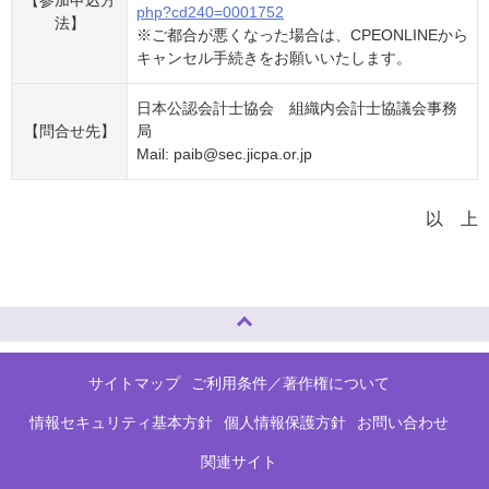
【参加申込方
php?cd240=0001752
法】
※ご都合が悪くなった場合は、CPEONLINEから
キャンセル手続きをお願いいたします。
日本公認会計士協会 組織内会計士協議会事務
【問合せ先】
局
Mail: paib@sec.jicpa.or.jp
以 上
ページトップへ
サイトマップ
ご利用条件／著作権について
情報セキュリティ基本方針
個人情報保護方針
お問い合わせ
関連サイト