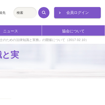
会員ログイン
絡先
検
索
ニュース
協会について
のための法律知識と実務』の開催について（2017.02.10）
識と実