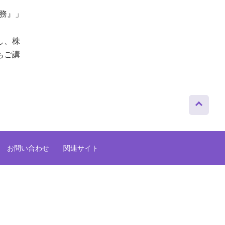
務』」
し、株
もご講
ページト
ップへ
お問い合わせ
関連サイト