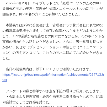
2022年8月23日、ハイブリッドにて『経理パーソンのためのKPI・
業績分析開示の実務～管理会計知識とエクセルスキルの活用～』が
開催され、約220名の方々にご参加いただきました。
本講義では講師に公認会計士 管理会計ラボ株式会社代表取締役
の梅澤真由美様をお迎えして既存の知識やスキルをどのように生か
して、KPIや業績分析報告などの開示につなげるか、そのポイントを
実務の側面からお話しいただきました。さらに、苦手意識を持つ方
が多い、見せ方（プレゼンテーション）や話し方（コミュニケーシ
ョン）の考え方とコツも、これらの開示に絡めてご紹介いただきま
した。
当日の開催案内は、以下ＵＲＬよりご確認いただけます。
https://jicpa.or.jp/business/paib/information/achievements/024713.h
tml
アンケート内容と特筆すべき点を下記の通りご紹介いたします。
・会計士より経理実務・経営企画実務に寄り添ったもので、組織
内会計士としては好感を持てた。