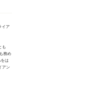
ライア
とも
長も務め
Aをは
イアン