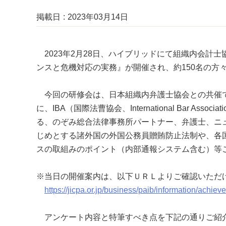
掲載日
2023年03月14日
2023年2月28日、ハイブリッドにて組織内会計
ンスと危機対応の実務』が開催され、約150名の方
今回の研修会は、日本組織内弁護士協会との共催で
に、IBA（国際法曹協会、International Bar 
る、のぞみ総合法律事務所パートナー、弁護士、ニュ
じめとする諸外国の外国公務員贈賄防止法制や、各
スの取組みのポイント（内部通報システム含む）等
※当日の開催案内は、以下ＵＲＬよりご確認いただ
https://jicpa.or.jp/business/paib/information/achi
アンケート内容と特筆すべき点を下記の通りご紹