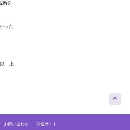
活動を
良かった
以 上
ページト
ップへ
お問い合わせ
関連サイト