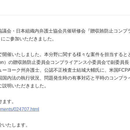
士協議会・日本組織内弁護士協会共催研修会『贈収賄防止コンプ
々にご参加いただきました。
開催いたしました。本分野に関する様々な案件を担当すると
Association）の贈収賄防止委員会コンプライアンス小委員会で副委員
ーヨーク州弁護士、公認不正検査士結城大輔氏に、米国FCP
国国内法の執行状況、問題発生時の有事対応と平時のコンプラ
ご説明いただきました。
けます。
evements/024707.html
介いたします。