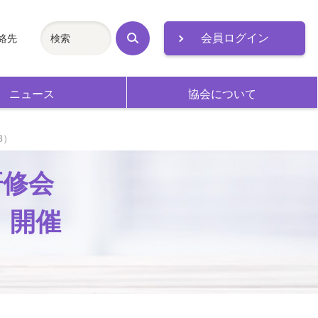
会員ログイン
絡先
検
索
ニュース
協会について
8）
研修会
』開催