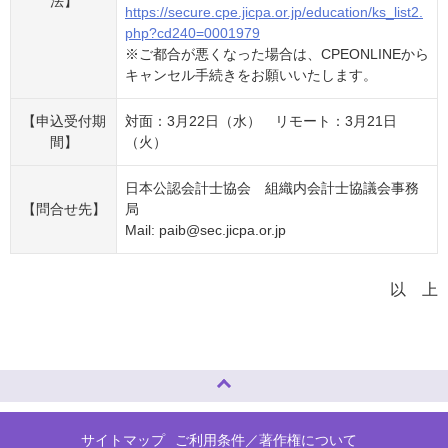
法】
https://secure.cpe.jicpa.or.jp/education/ks_list2.
php?cd240=0001979
※ご都合が悪くなった場合は、CPEONLINEから
キャンセル手続きをお願いいたします。
【申込受付期
対面：3月22日（水） リモート：3月21日
間】
（火）
日本公認会計士協会 組織内会計士協議会事務
【問合せ先】
局
Mail: paib@sec.jicpa.or.jp
以 上
ページトップへ
サイトマップ
ご利用条件／著作権について