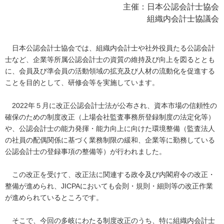
主催：日本公認会計士協会
組織内会計士協議会
日本公認会計士協会では、組織内会計士や社外役員たる公認会計
士など、企業等所属公認会計士の資質の維持及び向上を図るととも
に、会員及び準会員の活動領域の拡充及び人材の流動化を促進する
ことを目的として、研修会等を実施しています。
2022年５月に改正公認会計士法が公布され、資本市場の信頼性の
確保のための制度改正（上場会社監査事務所登録制度の法定化等）
や、公認会計士の能力発揮・能力向上に向けた環境整備（監査法人
の社員の配偶関係に基づく業務制限の緩和、企業等に勤務している
公認会計士の登録事項の整備等）が行われました。
この改正を受けて、改正法に関連する政令及び内閣府令の改正・
整備が進められ、JICPAにおいても会則・規則・細則等の改正作業
が進められているところです。
そこで、今回の多岐にわたる制度改正のうち、特に組織内会計士