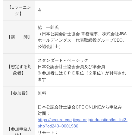
【Eラーニン
有
グ】
脇 一郎氏
（日本公認会計士協会 常務理事、株式会社JBA
【講 師】
ホールディングス 代表取締役グループCEO、
公認会計士）
スタンダード～ベーシック
【想定する対
日本公認会計士協会会員及び準会員
象者】
※参加者にはＣＰＥ単位（２単位）が付与され
ます
【参加費】
無料
日本公認会計士協会CPE ONLINEから申込み
対面：
https://secure.cpe.jicpa.or.jp/education/ks_list2.
php?cd240=0001980
【参加申込方
リモート：