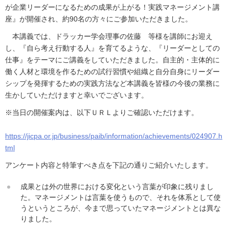
が企業リーダーになるための成果が上がる！実践マネージメント講
座』が開催され、約90名の方々にご参加いただきました。
本講義では、ドラッカー学会理事の佐藤 等様を講師にお迎え
し、『自ら考え行動する人』を育てるような、『リーダーとしての
仕事』をテーマにご講義をしていただきました。自主的・主体的に
働く人材と環境を作るための試行習慣や組織と自分自身にリーダー
シップを発揮するための実践方法など本講義を皆様の今後の業務に
生かしていただけますと幸いでございます。
※当日の開催案内は、以下ＵＲＬよりご確認いただけます。
https://jicpa.or.jp/business/paib/information/achievements/024907.h
tml
アンケート内容と特筆すべき点を下記の通りご紹介いたします。
成果とは外の世界における変化という言葉が印象に残りまし
た。マネージメントは言葉を使うもので、それを体系として使
うというところが、今まで思っていたマネージメントとは異な
りました。